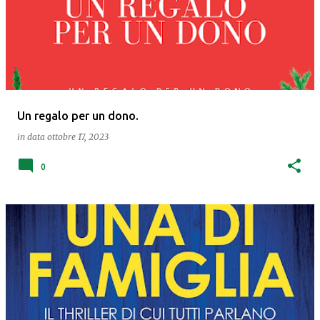
o
s
t
Un regalo per un dono.
in data
ottobre 17, 2023
0