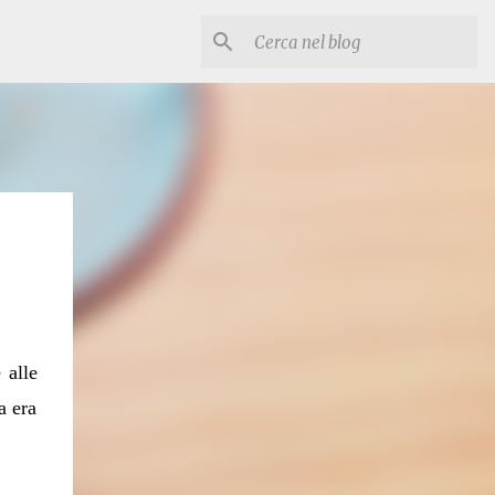
 alle
a era