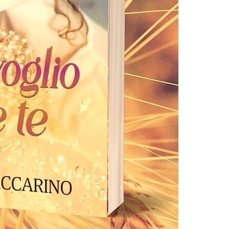
comunque fossero decisamente meno
onerosi rispetto al prodotto cartaceo. I libri
avevano una nu...