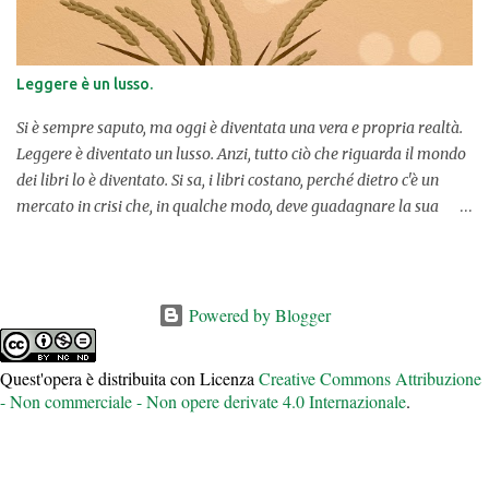
principio sembra sola, rimasta incastrata in un progetto che
sarebbe dovuto essere ben diverso, ma che la infila in una
situazione tutt'altro che agevole. Una volta ottenuta la possibilità
Leggere è un lusso.
di mettere mano alla locanda e di riaprirla ricreando vecchie
abitudini in paese, come quella del piccolo bar in cui si
Si è sempre saputo, ma oggi è diventata una vera e propria realtà.
raccoglievano le persone a chi...
Leggere è diventato un lusso. Anzi, tutto ciò che riguarda il mondo
dei libri lo è diventato. Si sa, i libri costano, perché dietro c'è un
mercato in crisi che, in qualche modo, deve guadagnare la sua
pagnotta quotidiana. Professionisti del settore che campano di
libri e con i libri devono mangiare, vivere, portare avanti la loro
attività. Peccato, però, che i libri, socialmente parlando – e anche
umanamente – invece dovrebbero essere alla portata di tutti,
Powered by Blogger
anche dei ceti meno abbienti. Questo per favorire la cultura,
l'integrazione e sicuramente la realizzazione professionale delle
Quest'opera è distribuita con Licenza
Creative Commons Attribuzione
persone che vogliono studiare, diventare dei professionisti e quindi
- Non commerciale - Non opere derivate 4.0 Internazionale
.
vivere con i libri a portata di mano. LA SVOLTA E L'INGANNO
DEGLI eBOOK. Chissà se qualcuno di voi ricorda quanto gli eBook,
alla loro nascita, costassero poco o comunque fossero decisamente