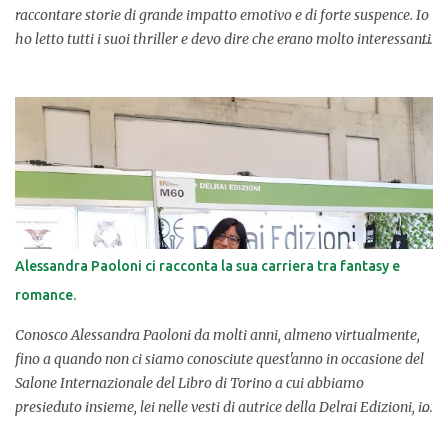
raccontare storie di grande impatto emotivo e di forte suspence. Io
ho letto tutti i suoi thriller e devo dire che erano molto interessanti
(i miei preferiti “ La coppia perfetta ” e “ Il dilemma ”, veri thriller
psicologici). Questo libro più recente aveva tutte le premesse per
catturare la mia curiosità e attenzione, per farsi divorare, pagina
dopo pagina, per costringermi in una full-immersion, così da
conoscere al meglio la vita di una protagonista dalla doppia
identità e da un passato più che turbolento. UNA PROTAGONISTA
DALLA DOPPIA IDENTIT À. L'opera è strutturata molto bene; a fasi
alterne racconta il presente e il passato di Elle, che ora si fa
chiamare Nell, una ragazza con un passato da nascondere e una
Alessandra Paoloni ci racconta la sua carriera tra fantasy e
vita da ricominciare. Ci sono poi i quaderni, le dichiarazioni di chi
romance.
la vuole far fuori per chissà quali motivi. Da dove arriva la...
Conosco Alessandra Paoloni da molti anni, almeno virtualmente,
fino a quando non ci siamo conosciute quest'anno in occasione del
Salone Internazionale del Libro di Torino a cui abbiamo
presieduto insieme, lei nelle vesti di autrice della Delrai Edizioni, io
in quelle di book blogger per la prima volta. Dopo alcune iniziali