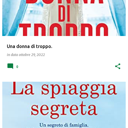
o
s
t
Una donna di troppo.
in data
ottobre 29, 2022
0