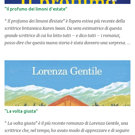
fantasy, il gotico, persino l'horror con una serie di pubblicazioni
“Il profumo dei limoni d'estate”
che richiamano questi generi come “Descendens” (2018) e “Imago”
(2022) con la Delrai Edizioni, oltre alla raccolta “Cose ...
“ Il profumo dei limoni d'estate” è l'opera estiva più recente della
scrittrice britannica Karen Swan. Da vera estimatrice di questa
grande scrittrice di cui ho letto tutti – e dico tutti – i romanzi,
posso dire che questa nuova storia è stata davvero una sorpresa.
UNA STORIA APPASSIONANTE E POTENTE. In primis, non è una
storia come le altre, ma molto diversa in quanto incentrata
sull'amore e sulla passione, ma anche sulla rivalità tra due
contendenti, sul divario dei ceti sociali, sulle difficoltà di giudizio
degli altri, sull'idea che essi si facciano delle persone. Come vuoi
apparire agli occhi del mondo? Cosa vuoi dimostrare di essere o di
poter fare per riscattare la tua posizione sociale? In questa storia,
ambientata in Puglia, e più precisamente nel borgo di Porto
Tricase, un paesino di mare molto suggestivo data la bellezza del
“La volta giusta”
luogo e anche molto affascinante per le sue tradizioni e la sua
storia, si evince con forza la voglia di riscatto delle persone, l...
“ La volta giusta” è il più recente romanzo di Lorenza Gentile, una
scrittrice che, nel tempo, ho avuto modo di apprezzare e di seguire