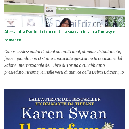
conoscere al meglio la vita di una protagonista dalla doppia
identità e da un passato più che turbolento. UNA PROTAGONISTA
DALLA DOPPIA IDENTIT À. L'opera è strutturata molto bene; a fasi
alterne racconta il presente e il passato di Elle, che ora si fa
chiamare Nell, una ragazza con un passato da nascondere e una
Alessandra Paoloni ci racconta la sua carriera tra fantasy e
vita da ricominciare. Ci sono poi i quaderni, le dichiarazioni di chi
romance.
la vuole far fuori per chissà quali motivi. Da dove arriva la...
Conosco Alessandra Paoloni da molti anni, almeno virtualmente,
fino a quando non ci siamo conosciute quest'anno in occasione del
Salone Internazionale del Libro di Torino a cui abbiamo
presieduto insieme, lei nelle vesti di autrice della Delrai Edizioni, io
in quelle di book blogger per la prima volta. Dopo alcune iniziali
pubblicazioni, Alessandra si fa conoscere con l'opera fantasy “La
Stirpe di Agortos” cui seguono nel tempo molti successi letterari sia
con case editrici che in regime di self-publishing. Pubblica le opere
“Le infinite probabilità dell'amore” (2015), “Doppio di cuori” (2016),
“Hai conquistato ogni parte di me” (2017), “Non aspetterò che te”
(2018) con Newton Compton Editori per quel che concerne il
genere rosa per poi dedicarsi al suo primo amore, il paranormal