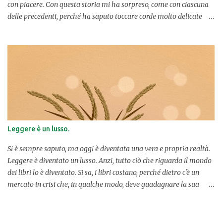
con piacere. Con questa storia mi ha sorpreso, come con ciascuna
delle precedenti, perché ha saputo toccare corde molto delicate
della mia anima. UNA PROTAGONISTA CORAGGIOSA. Lucilla, la
protagonista, decide di partecipare a un Bando che permetterebbe
a una coppia di gestire una locanda sulle montagne e di ricreare
l'atmosfera di vita e di attività andate perse nel tempo in uno di
quei borghi ormai spopolati che i cittadini, rimasti in pochi,
cercano di rianimare con nuove iniziative. Peccato che Lucilla dal
principio sembra sola, rimasta incastrata in un progetto che
sarebbe dovuto essere ben diverso, ma che la infila in una
situazione tutt'altro che agevole. Una volta ottenuta la possibilità
Leggere è un lusso.
di mettere mano alla locanda e di riaprirla ricreando vecchie
abitudini in paese, come quella del piccolo bar in cui si
Si è sempre saputo, ma oggi è diventata una vera e propria realtà.
raccoglievano le persone a chi...
Leggere è diventato un lusso. Anzi, tutto ciò che riguarda il mondo
dei libri lo è diventato. Si sa, i libri costano, perché dietro c'è un
mercato in crisi che, in qualche modo, deve guadagnare la sua
pagnotta quotidiana. Professionisti del settore che campano di
libri e con i libri devono mangiare, vivere, portare avanti la loro
attività. Peccato, però, che i libri, socialmente parlando – e anche