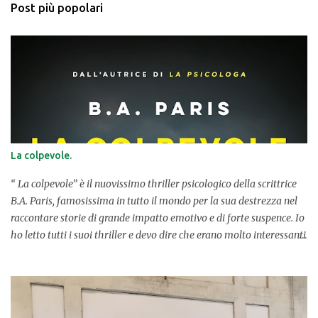
Post più popolari
La colpevole.
“ La colpevole” è il nuovissimo thriller psicologico della scrittrice
B.A. Paris, famosissima in tutto il mondo per la sua destrezza nel
raccontare storie di grande impatto emotivo e di forte suspence. Io
ho letto tutti i suoi thriller e devo dire che erano molto interessanti
(i miei preferiti “ La coppia perfetta ” e “ Il dilemma ”, veri thriller
psicologici). Questo libro più recente aveva tutte le premesse per
catturare la mia curiosità e attenzione, per farsi divorare, pagina
dopo pagina, per costringermi in una full-immersion, così da