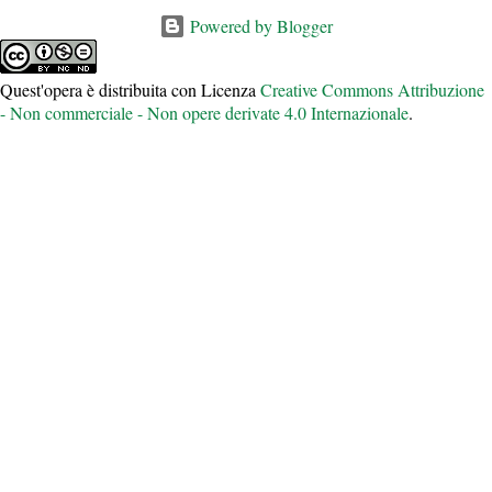
umanamente – invece dovrebbero essere alla portata di tutti,
Powered by Blogger
anche dei ceti meno abbienti. Questo per favorire la cultura,
l'integrazione e sicuramente la realizzazione professionale delle
Quest'opera è distribuita con Licenza
Creative Commons Attribuzione
persone che vogliono studiare, diventare dei professionisti e quindi
- Non commerciale - Non opere derivate 4.0 Internazionale
.
vivere con i libri a portata di mano. LA SVOLTA E L'INGANNO
DEGLI eBOOK. Chissà se qualcuno di voi ricorda quanto gli eBook,
alla loro nascita, costassero poco o comunque fossero decisamente
meno onerosi rispetto al prodotto cartaceo. I libri avevano una
nu...