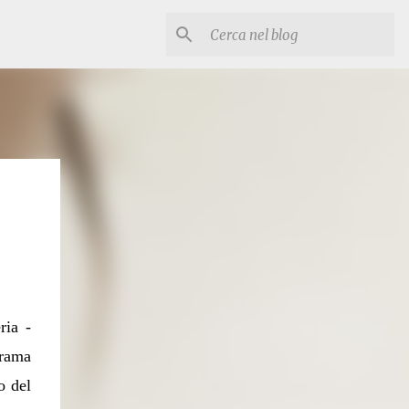
ria
-
trama
o del