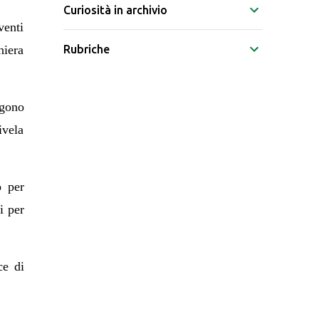
Curiosità in archivio
venti
hiera
Rubriche
ngono
ivela
o per
i per
ce di