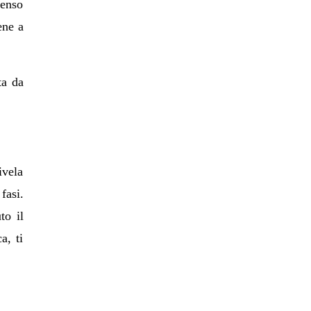
senso
ene a
ta da
ivela
fasi.
to il
a, ti