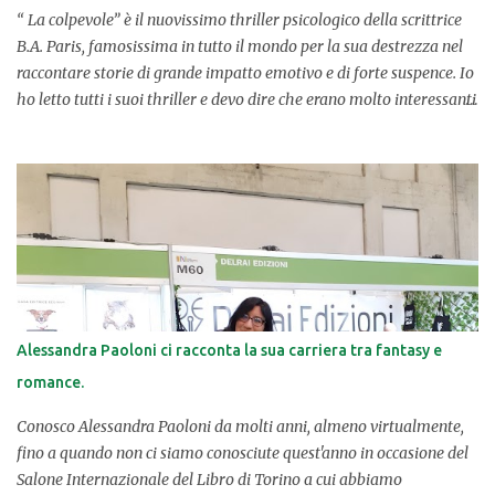
“ La colpevole” è il nuovissimo thriller psicologico della scrittrice
B.A. Paris, famosissima in tutto il mondo per la sua destrezza nel
raccontare storie di grande impatto emotivo e di forte suspence. Io
ho letto tutti i suoi thriller e devo dire che erano molto interessanti
(i miei preferiti “ La coppia perfetta ” e “ Il dilemma ”, veri thriller
psicologici). Questo libro più recente aveva tutte le premesse per
catturare la mia curiosità e attenzione, per farsi divorare, pagina
dopo pagina, per costringermi in una full-immersion, così da
conoscere al meglio la vita di una protagonista dalla doppia
identità e da un passato più che turbolento. UNA PROTAGONISTA
DALLA DOPPIA IDENTIT À. L'opera è strutturata molto bene; a fasi
alterne racconta il presente e il passato di Elle, che ora si fa
chiamare Nell, una ragazza con un passato da nascondere e una
Alessandra Paoloni ci racconta la sua carriera tra fantasy e
vita da ricominciare. Ci sono poi i quaderni, le dichiarazioni di chi
romance.
la vuole far fuori per chissà quali motivi. Da dove arriva la...
Conosco Alessandra Paoloni da molti anni, almeno virtualmente,
fino a quando non ci siamo conosciute quest'anno in occasione del
Salone Internazionale del Libro di Torino a cui abbiamo