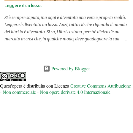
situazione tutt'altro che agevole. Una volta ottenuta la possibilità
Leggere è un lusso.
di mettere mano alla locanda e di riaprirla ricreando vecchie
abitudini in paese, come quella del piccolo bar in cui si
Si è sempre saputo, ma oggi è diventata una vera e propria realtà.
raccoglievano le persone a chi...
Leggere è diventato un lusso. Anzi, tutto ciò che riguarda il mondo
dei libri lo è diventato. Si sa, i libri costano, perché dietro c'è un
mercato in crisi che, in qualche modo, deve guadagnare la sua
pagnotta quotidiana. Professionisti del settore che campano di
libri e con i libri devono mangiare, vivere, portare avanti la loro
attività. Peccato, però, che i libri, socialmente parlando – e anche
umanamente – invece dovrebbero essere alla portata di tutti,
Powered by Blogger
anche dei ceti meno abbienti. Questo per favorire la cultura,
l'integrazione e sicuramente la realizzazione professionale delle
Quest'opera è distribuita con Licenza
Creative Commons Attribuzione
persone che vogliono studiare, diventare dei professionisti e quindi
- Non commerciale - Non opere derivate 4.0 Internazionale
.
vivere con i libri a portata di mano. LA SVOLTA E L'INGANNO
DEGLI eBOOK. Chissà se qualcuno di voi ricorda quanto gli eBook,
alla loro nascita, costassero poco o comunque fossero decisamente
meno onerosi rispetto al prodotto cartaceo. I libri avevano una
nu...